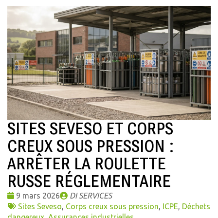
SITES SEVESO ET CORPS
CREUX SOUS PRESSION :
ARRÊTER LA ROULETTE
RUSSE RÉGLEMENTAIRE
Date
Publié
9 mars 2026
DI SERVICES
:
Tags
par
Sites Seveso
,
Corps creux sous pression
,
ICPE
,
Déchets
:
dangereux
,
Assurances industrielles