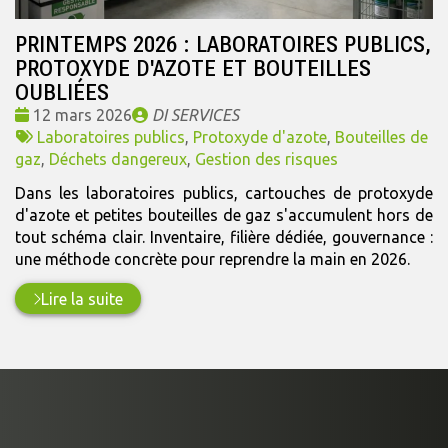
PRINTEMPS 2026 : LABORATOIRES PUBLICS,
PROTOXYDE D'AZOTE ET BOUTEILLES
OUBLIÉES
Date
Publié
12 mars 2026
DI SERVICES
:
Tags
par
Laboratoires publics
,
Protoxyde d'azote
,
Bouteilles de
:
gaz
,
Déchets dangereux
,
Gestion des risques
Dans les laboratoires publics, cartouches de protoxyde
d'azote et petites bouteilles de gaz s'accumulent hors de
tout schéma clair. Inventaire, filière dédiée, gouvernance :
une méthode concrète pour reprendre la main en 2026.
Lire la suite