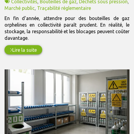
:
Tags
par
Collectivités
,
Bouteilles de gaz
,
Déchets sous pression
,
:
Marché public
,
Traçabilité réglementaire
En fin d'année, attendre pour des bouteilles de gaz
orphelines en collectivité paraît prudent. En réalité, le
stockage, la responsabilité et les blocages peuvent coûter
davantage.
Lire la suite