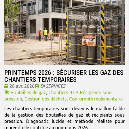
PRINTEMPS 2026 : SÉCURISER LES GAZ DES
CHANTIERS TEMPORAIRES
Date
Publié
28 avr. 2026
DI SERVICES
:
Tags
par
Bouteilles de gaz
,
Chantiers BTP
,
Récipients sous
:
pression
,
Gestion des déchets
,
Conformité réglementaire
Les chantiers temporaires sont devenus le maillon faible
de la gestion des bouteilles de gaz et récipients sous
pression. Diagnostic lucide et méthode réaliste pour
reprendre le contrôle au printemps 2026.