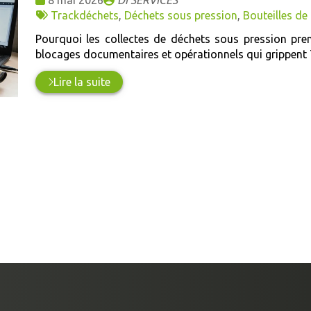
:
Tags
par
Trackdéchets
,
Déchets sous pression
,
Bouteilles de
:
Pourquoi les collectes de déchets sous pression prenn
blocages documentaires et opérationnels qui grippent Tr
Lire la suite