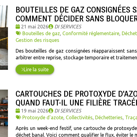
BOUTEILLES DE GAZ CONSIGNÉES S
COMMENT DÉCIDER SANS BLOQUER 
Date
Publié
21 mai 2026
DI SERVICES
:
Tags
par
Bouteilles de gaz
,
Conformité réglementaire
,
Déchet
:
Gestion des risques
Des bouteilles de gaz consignées réapparaissent san
arbitrer entre reprise, stockage temporaire et traiteme
Lire la suite
CARTOUCHES DE PROTOXYDE D'AZOT
QUAND FAUT-IL UNE FILIÈRE TRACÉ
Date
Publié
19 mai 2026
DI SERVICES
:
Tags
par
Protoxyde d'azote
,
Collectivités
,
Déchetteries
,
Traça
:
Après un week-end festif, une cartouche de protoxyde
déchet banal. Voici comment qualifier le flux, éviter le m