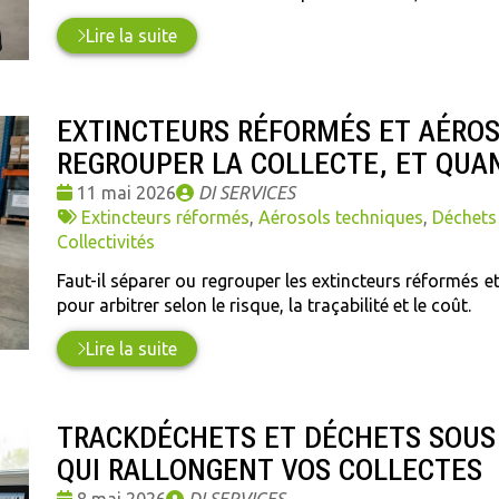
Lire la suite
EXTINCTEURS RÉFORMÉS ET AÉROS
REGROUPER LA COLLECTE, ET QUA
Date
Publié
11 mai 2026
DI SERVICES
:
Tags
par
Extincteurs réformés
,
Aérosols techniques
,
Déchets
:
Collectivités
Faut-il séparer ou regrouper les extincteurs réformés e
pour arbitrer selon le risque, la traçabilité et le coût.
Lire la suite
TRACKDÉCHETS ET DÉCHETS SOUS 
QUI RALLONGENT VOS COLLECTES
Date
Publié
8 mai 2026
DI SERVICES