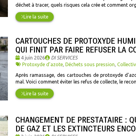
déchet à tracer, quels risques cela crée et comment or
Lire la suite
CARTOUCHES DE PROTOXYDE HUMID
QUI FINIT PAR FAIRE REFUSER LA 
Date
Publié
4 juin 2026
DI SERVICES
:
Tags
par
Protoxyde d'azote
,
Déchets sous pression
,
Collectiv
:
Après ramassage, des cartouches de protoxyde d'azo
mal. Voici comment éviter les refus de collecte, le reco
Lire la suite
CHANGEMENT DE PRESTATAIRE : Q
DE GAZ ET LES EXTINCTEURS ENCO