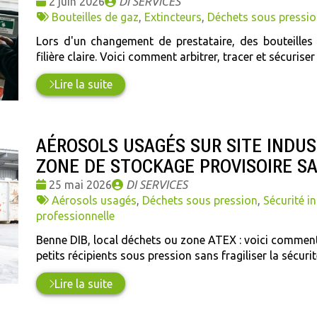
Date
Publié
2 juin 2026
DI SERVICES
:
Tags
par
Bouteilles de gaz
,
Extincteurs
,
Déchets sous pressio
:
Lors d'un changement de prestataire, des bouteilles
filière claire. Voici comment arbitrer, tracer et sécuriser
Lire la suite
AÉROSOLS USAGÉS SUR SITE INDUST
ZONE DE STOCKAGE PROVISOIRE S
Date
Publié
25 mai 2026
DI SERVICES
:
Tags
par
Aérosols usagés
,
Déchets sous pression
,
Sécurité in
:
professionnelle
Benne DIB, local déchets ou zone ATEX : voici comment 
petits récipients sous pression sans fragiliser la sécurit
Lire la suite