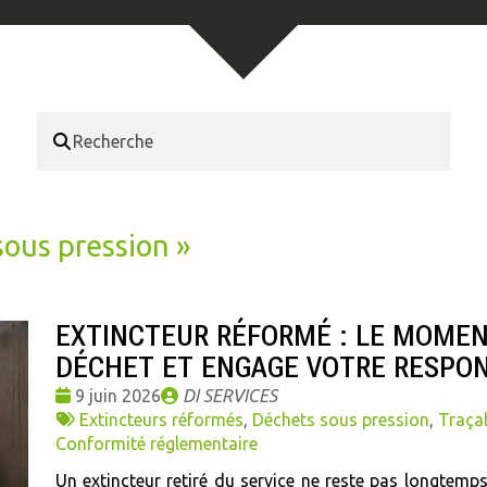
sous pression
»
EXTINCTEUR RÉFORMÉ : LE MOMENT
DÉCHET ET ENGAGE VOTRE RESPON
Date
Publié
9 juin 2026
DI SERVICES
:
Tags
par
Extincteurs réformés
,
Déchets sous pression
,
Traçab
:
Conformité réglementaire
Un extincteur retiré du service ne reste pas longtemp