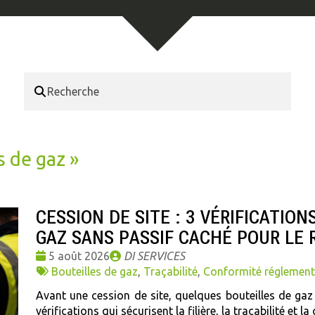
s de gaz
»
CESSION DE SITE : 3 VÉRIFICATIO
GAZ SANS PASSIF CACHÉ POUR LE
Date
Publié
5 août 2026
DI SERVICES
:
Tags
par
Bouteilles de gaz
,
Traçabilité
,
Conformité réglement
:
Avant une cession de site, quelques bouteilles de gaz
vérifications qui sécurisent la filière, la traçabilité et l