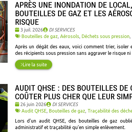
APRÈS UNE INONDATION DE LOCAL
BOUTEILLES DE GAZ ET LES AÉROS
RISQUE
Date
Publié
3 juil. 2026
DI SERVICES
:
Tags
par
Bouteilles de gaz
,
Aérosols
,
Déchets sous pression
,
:
Après un dégât des eaux, voici comment trier, isoler et
des récipients sous pression sans aggraver le risque ni
Lire la suite
AUDIT QHSE : DES BOUTEILLES DE
COÛTER PLUS CHER QUE LEUR SIM
Date
Publié
26 juin 2026
DI SERVICES
:
Tags
par
Audit QHSE
,
Bouteilles de gaz
,
Traçabilité des déch
:
Lors d'un audit QHSE, des bouteilles de gaz oubli
administratif et traçabilité qu'en simple enlèvement.