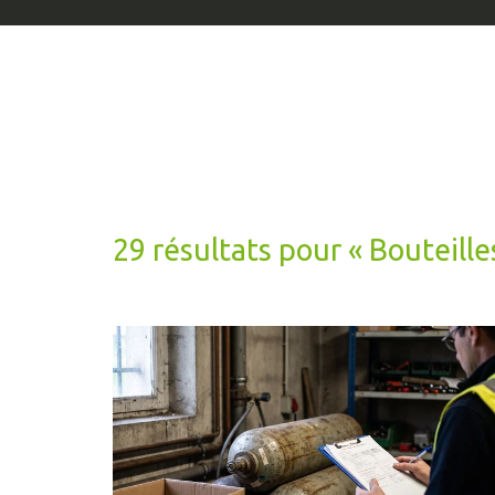
29 résultats pour «
Bouteille