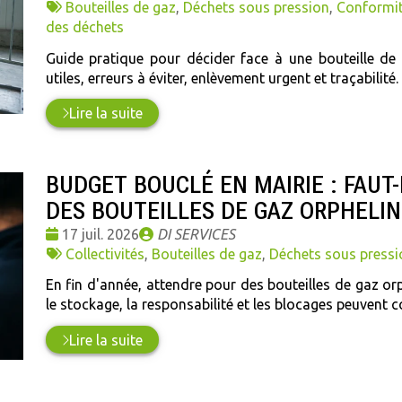
:
Tags
par
Bouteilles de gaz
,
Déchets sous pression
,
Conformit
:
des déchets
Guide pratique pour décider face à une bouteille de g
utiles, erreurs à éviter, enlèvement urgent et traçabilité.
Lire la suite
BUDGET BOUCLÉ EN MAIRIE : FAUT-
DES BOUTEILLES DE GAZ ORPHELIN
Date
Publié
17 juil. 2026
DI SERVICES
:
Tags
par
Collectivités
,
Bouteilles de gaz
,
Déchets sous pressi
:
En fin d'année, attendre pour des bouteilles de gaz orph
le stockage, la responsabilité et les blocages peuvent 
Lire la suite