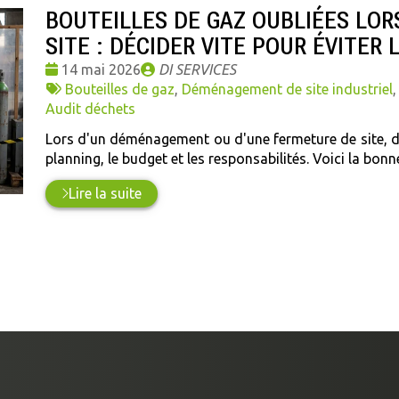
BOUTEILLES DE GAZ OUBLIÉES LO
SITE : DÉCIDER VITE POUR ÉVITER
Date
Publié
14 mai 2026
DI SERVICES
:
Tags
par
Bouteilles de gaz
,
Déménagement de site industriel
:
Audit déchets
Lors d'un déménagement ou d'une fermeture de site, de
planning, le budget et les responsabilités. Voici la bon
Lire la suite