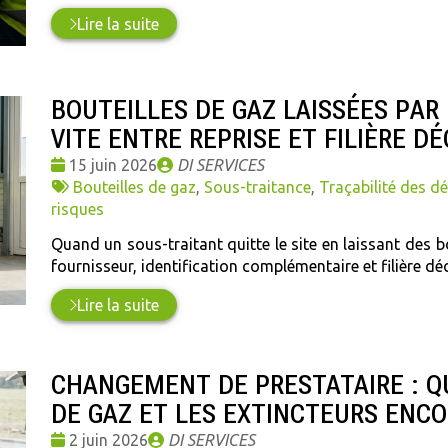
Lire la suite
BOUTEILLES DE GAZ LAISSÉES PAR
VITE ENTRE REPRISE ET FILIÈRE D
Date
Publié
15 juin 2026
DI SERVICES
:
Tags
par
Bouteilles de gaz
,
Sous-traitance
,
Traçabilité des d
:
risques
Quand un sous-traitant quitte le site en laissant des bou
fournisseur, identification complémentaire et filière dé
Lire la suite
CHANGEMENT DE PRESTATAIRE : Q
DE GAZ ET LES EXTINCTEURS ENCO
Date
Publié
2 juin 2026
DI SERVICES