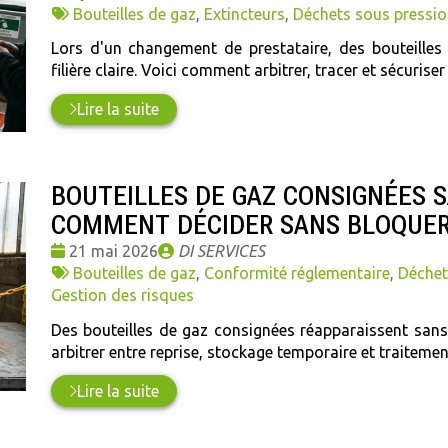
:
Tags
par
Bouteilles de gaz
,
Extincteurs
,
Déchets sous pressio
:
Lors d'un changement de prestataire, des bouteilles
filière claire. Voici comment arbitrer, tracer et sécuriser
Lire la suite
BOUTEILLES DE GAZ CONSIGNÉES S
COMMENT DÉCIDER SANS BLOQUER 
Date
Publié
21 mai 2026
DI SERVICES
:
Tags
par
Bouteilles de gaz
,
Conformité réglementaire
,
Déchet
:
Gestion des risques
Des bouteilles de gaz consignées réapparaissent san
arbitrer entre reprise, stockage temporaire et traiteme
Lire la suite