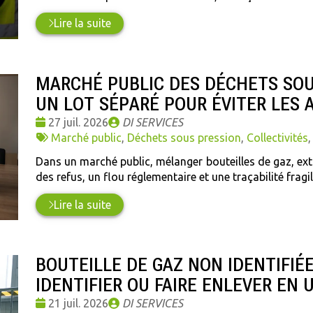
Lire la suite
MARCHÉ PUBLIC DES DÉCHETS SOUS
UN LOT SÉPARÉ POUR ÉVITER LES 
Date
Publié
27 juil. 2026
DI SERVICES
:
Tags
par
Marché public
,
Déchets sous pression
,
Collectivités
:
Dans un marché public, mélanger bouteilles de gaz, exti
des refus, un flou réglementaire et une traçabilité fragil
Lire la suite
BOUTEILLE DE GAZ NON IDENTIFIÉE 
IDENTIFIER OU FAIRE ENLEVER EN 
Date
Publié
21 juil. 2026
DI SERVICES