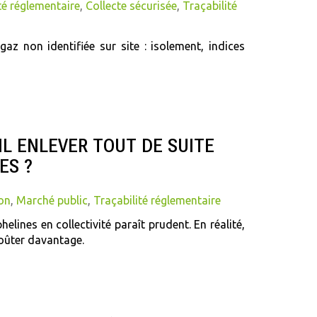
é réglementaire
,
Collecte sécurisée
,
Traçabilité
az non identifiée sur site : isolement, indices
IL ENLEVER TOUT DE SUITE
ES ?
on
,
Marché public
,
Traçabilité réglementaire
elines en collectivité paraît prudent. En réalité,
coûter davantage.