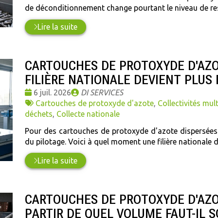
de déconditionnement change pourtant le niveau de resp
Lire la suite
CARTOUCHES DE PROTOXYDE D'AZO
FILIÈRE NATIONALE DEVIENT PLUS
Date
Publié
6 juil. 2026
DI SERVICES
:
Tags
par
Cartouches de protoxyde d'azote
,
Collectivités mult
:
déchets
,
Collecte nationale
Pour des cartouches de protoxyde d'azote dispersées s
du pilotage. Voici à quel moment une filière nationale d
Lire la suite
CARTOUCHES DE PROTOXYDE D'AZO
PARTIR DE QUEL VOLUME FAUT-IL S