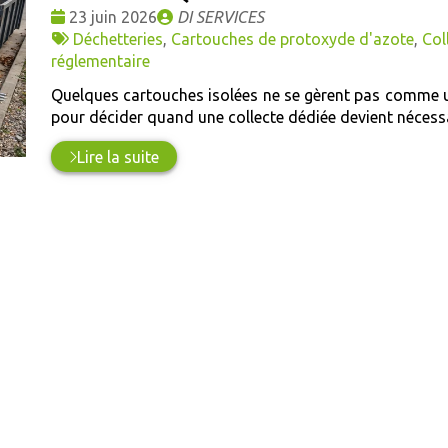
Date
Publié
23 juin 2026
DI SERVICES
:
Tags
par
Déchetteries
,
Cartouches de protoxyde d'azote
,
Col
:
réglementaire
Quelques cartouches isolées ne se gèrent pas comme un s
pour décider quand une collecte dédiée devient nécessa
Lire la suite