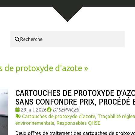
s de protoxyde d'azote
»
CARTOUCHES DE PROTOXYDE D'AZOT
SANS CONFONDRE PRIX, PROCÉDÉ 
Date
Publié
29 juil. 2026
DI SERVICES
:
Tags
par
Cartouches de protoxyde d'azote
,
Traçabilité régle
:
environnementale
,
Responsables QHSE
Deux offres de traitement des cartouches de protoxy