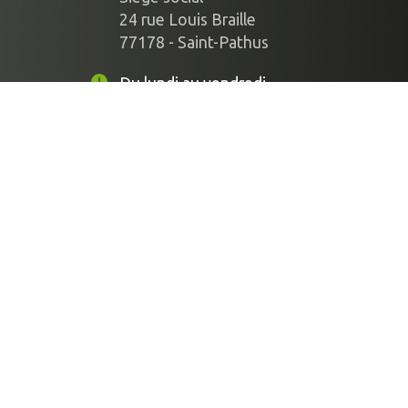
24 rue Louis Braille
77178 - Saint-Pathus
Du lundi au vendredi
de 9h à 12h et de 14h à 17h
01 60 03 87 70
Nom
Téléphone