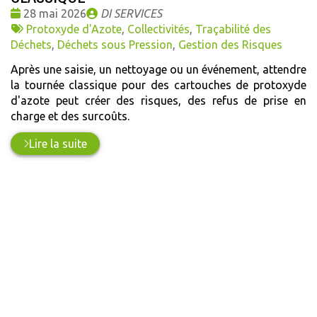
Date
Publié
28 mai 2026
DI SERVICES
:
Tags
par
Protoxyde d'Azote
,
Collectivités
,
Traçabilité des
:
Déchets
,
Déchets sous Pression
,
Gestion des Risques
Après une saisie, un nettoyage ou un événement, attendre
la tournée classique pour des cartouches de protoxyde
d'azote peut créer des risques, des refus de prise en
charge et des surcoûts.
Lire la suite