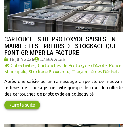
CARTOUCHES DE PROTOXYDE SAISIES EN
MAIRIE : LES ERREURS DE STOCKAGE QUI
FONT GRIMPER LA FACTURE
Date
Publié
18 juin 2026
DI SERVICES
:
Tags
par
Collectivités
,
Cartouches de Protoxyde d'Azote
,
Police
:
Municipale
,
Stockage Provisoire
,
Traçabilité des Déchets
Après une saisie ou un ramassage dispersé, de mauvais
réflexes de stockage font vite grimper le coût de collecte
des cartouches de protoxyde en collectivité.
Lire la suite