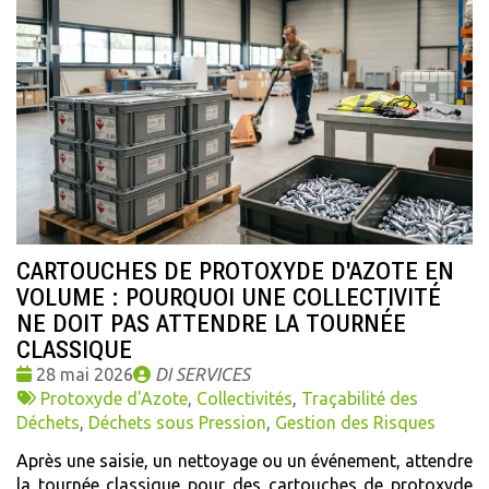
CARTOUCHES DE PROTOXYDE D'AZOTE EN
VOLUME : POURQUOI UNE COLLECTIVITÉ
NE DOIT PAS ATTENDRE LA TOURNÉE
CLASSIQUE
Date
Publié
28 mai 2026
DI SERVICES
:
Tags
par
Protoxyde d'Azote
,
Collectivités
,
Traçabilité des
:
Déchets
,
Déchets sous Pression
,
Gestion des Risques
Après une saisie, un nettoyage ou un événement, attendre
la tournée classique pour des cartouches de protoxyde