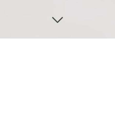
DI
SERVICES
,
L'ÉVACUATION
DANS LES RÈGLES DE L'ART
Vous recherchez une entreprise efficace
pour
l'évacuation
d'accumulateurs
?
Les solvants sont utilisés dans de nombreux