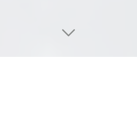
DI
SERVICES
,
LA
DESTRUCTION
DANS LES RÈGLES DE L'ART
Vous êtes à la recherche d'une société pour
la