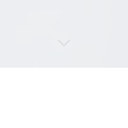
DI
SERVICES
,
LA
RÉCUPÉRATION
EN CONFORMITÉ DANS LES
PLUS BREFS DÉLAIS