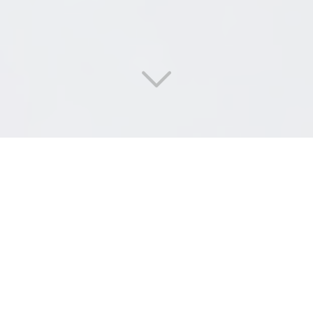
DI
SERVICES
,
LE RECYCLAGE
DANS LES RÈGLES DE L'ART
Vous êtes à la recherche d'une société pour
le
recyclage
de bonbonnes de gaz
?