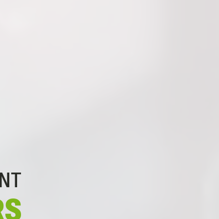
ENT
RS