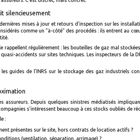
it silencieusement
es dernières mises à jour et retours d'inspection sur les insta
considérés comme un "à-côté" des procédés : ils entrent au cœu
ité.
le rappellent régulièrement : les bouteilles de gaz mal stockée
 quasi-accidents sur sites techniques. Les inspecteurs de la 
es guides de l'INRS sur le stockage des gaz industriels const
oximation
t des assureurs. Depuis quelques sinistres médiatisés impliq
x compagnies s'intéressent beaucoup à ces stocks oubliés de réc
e :
ent présentes sur le site, hors contrats de location actifs ?
onditions (ventilation, séparation, arrimage) ?