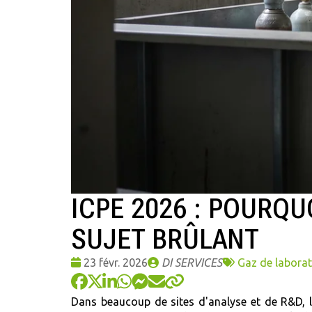
ICPE 2026 : POURQU
SUJET BRÛLANT
Date
Publié
Tags
23 févr. 2026
DI SERVICES
Gaz de laborat
:
par
:
Dans beaucoup de sites d'analyse et de R&D, 