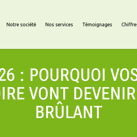
Notre société
Nos services
Témoignages
Chiffre
26 : POURQUOI VO
IRE VONT DEVENIR
BRÛLANT