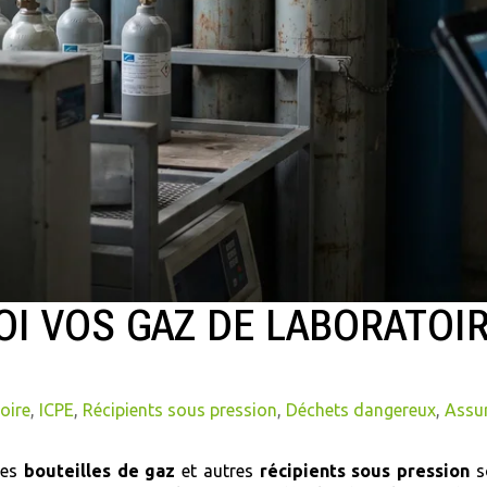
OI VOS GAZ DE LABORATOI
oire
,
ICPE
,
Récipients sous pression
,
Déchets dangereux
,
Assu
les
bouteilles de gaz
et autres
récipients sous pression
so