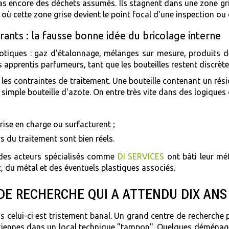
as encore des déchets assumés. Ils stagnent dans une zone grise
ù cette zone grise devient le point focal d'une inspection ou 
ants : la fausse bonne idée du bricolage interne
otiques : gaz d'étalonnage, mélanges sur mesure, produits de 
prentis parfumeurs, tant que les bouteilles restent discrète
 les contraintes de traitement. Une bouteille contenant un r
imple bouteille d'azote. On entre très vite dans des logiques 
prise en charge ou surfacturent ;
s du traitement sont bien réels.
 des acteurs spécialisés comme
DI SERVICES
ont bâti leur mét
az, du métal et des éventuels plastiques associés.
 DE RECHERCHE QUI A ATTENDU DIX ANS
 celui-ci est tristement banal. Un grand centre de recherche p
nciennes dans un local technique "tampon". Quelques déménag