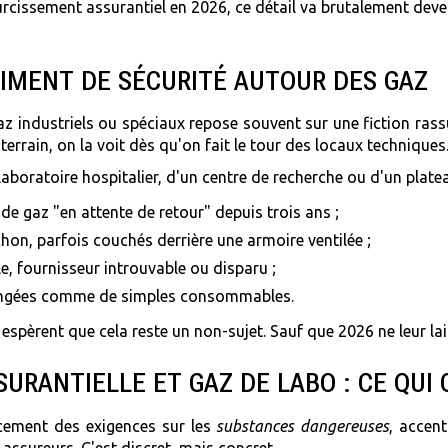
urcissement assurantiel en 2026, ce détail va brutalement deven
TIMENT DE SÉCURITÉ AUTOUR DES GAZ
az industriels ou spéciaux repose souvent sur une fiction rassu
terrain, on la voit dès qu'on fait le tour des locaux techniques
laboratoire hospitalier, d'un centre de recherche ou d'un platea
e gaz "en attente de retour" depuis trois ans ;
on, parfois couchés derrière une armoire ventilée ;
le, fournisseur introuvable ou disparu ;
angées comme de simples consommables.
 espèrent que cela reste un non-sujet. Sauf que 2026 ne leur la
SURANTIELLE ET GAZ DE LABO : CE QU
rcement des exigences sur les
substances dangereuses
, accent
 assureurs. C'est discret, mais concret.